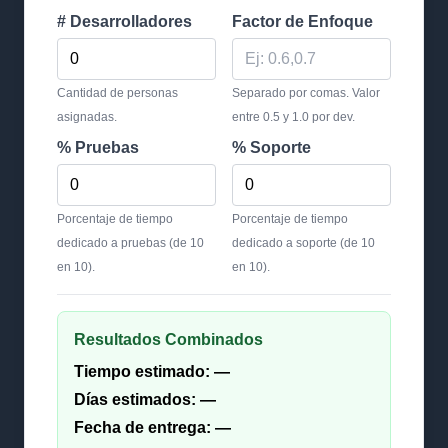
# Desarrolladores
Factor de Enfoque
Cantidad de personas
Separado por comas. Valor
asignadas.
entre 0.5 y 1.0 por dev.
% Pruebas
% Soporte
Porcentaje de tiempo
Porcentaje de tiempo
dedicado a pruebas (de 10
dedicado a soporte (de 10
en 10).
en 10).
Resultados Combinados
Tiempo estimado:
—
Días estimados:
—
Fecha de entrega:
—